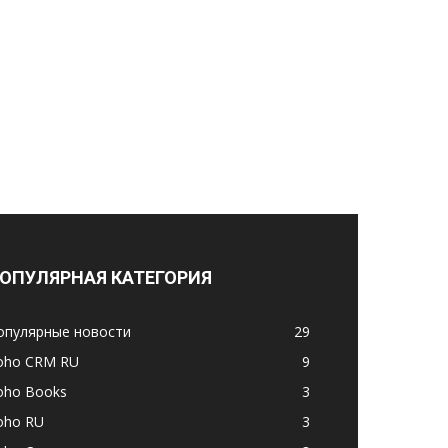
ОПУЛЯРНАЯ КАТЕГОРИЯ
опулярные новости
29
oho CRM RU
9
oho Books
3
oho RU
3