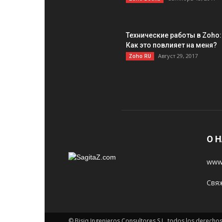
Технические работы в Zoho:
Как это повлияет на меня?
Август 29, 2017
Zoho RU
О 
www.
Свяж
© Bisiq Ingenieros Consultores S.L. todos los derech