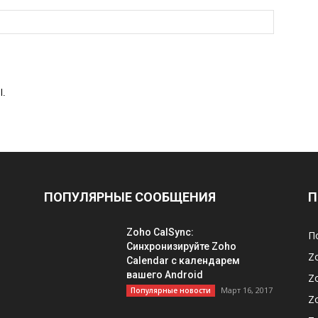
l.
ПОПУЛЯРНЫЕ СООБЩЕНИЯ
П
Zoho CalSync:
П
Cинхронизируйте Zoho
Z
Calendar с календарем
вашего Android​
Z
Март 16, 2017
Популярные новости
Z