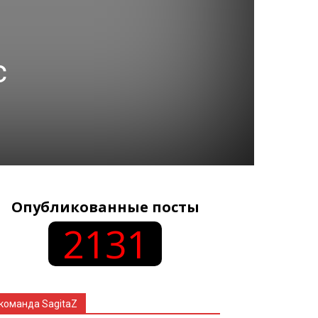
с
Опубликованные посты
2131
команда SagitaZ