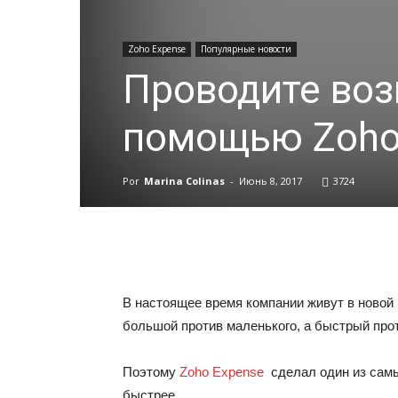
Zoho Expense
Популярные новости
Проводите воз
помощью Zoho
Por
Marina Colinas
-
Июнь 8, 2017
3724
В настоящее время компании живут в новой
большой против маленького, а быстрый про
Поэтому
Zoho Expense
сделал один из самы
быстрее.