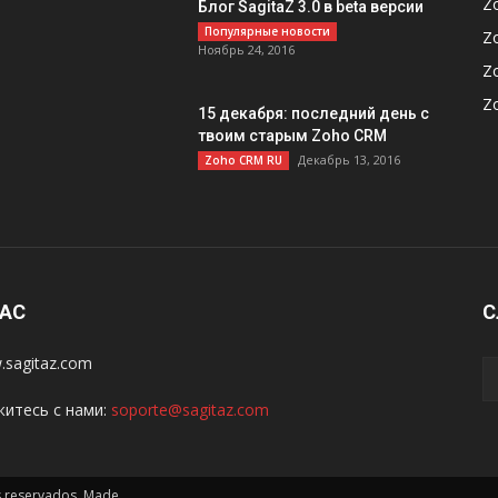
Z
Блог SagitaZ 3.0 в beta версии
Популярные новости
Z
Ноябрь 24, 2016
Z
Z
15 декабря: последний день с
твоим старым Zoho CRM
Декабрь 13, 2016
Zoho CRM RU
НАС
С
sagitaz.com
итесь с нами:
soporte@sagitaz.com
os reservados. Made