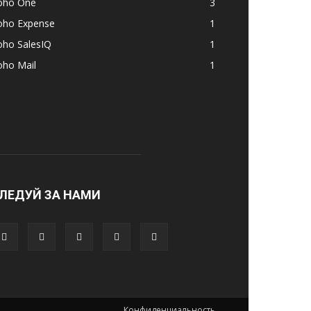
oho One
3
oho Expense
1
oho SalesIQ
1
oho Mail
1
ЛЕДУЙ ЗА НАМИ
Конфиденциальность