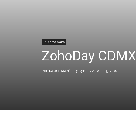
In primo piano
ZohoDay CDMX
Por
Laura Marfil
-
giugno 4, 2018
2090