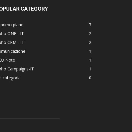
OPULAR CATEGORY
 primo piano
7
oho ONE - IT
2
oho CRM - IT
2
omunicazione
1
EO Note
1
oho Campaigns-IT
1
n categoría
0