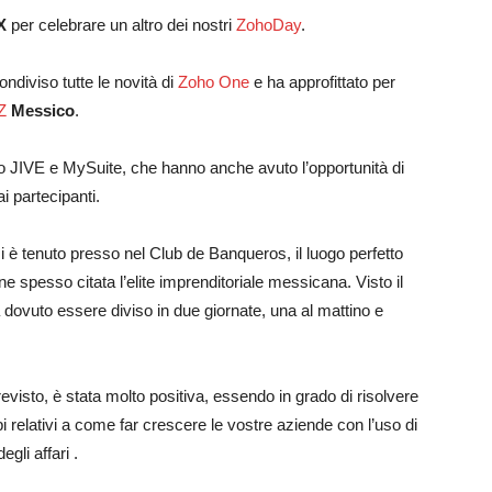
X
per celebrare un altro dei nostri
ZohoDay
.
diviso tutte le novità di
Zoho One
e ha approfittato per
Z
Messico
.
o JIVE e MySuite, che hanno anche avuto l’opportunità di
i partecipanti.
 è tenuto presso nel Club de Banqueros, il luogo perfetto
e spesso citata l’elite imprenditoriale messicana. Visto il
 dovuto essere diviso in due giornate, una al mattino e
evisto, è stata molto positiva, essendo in grado di risolvere
bi relativi a come far crescere le vostre aziende con l’uso di
gli affari .