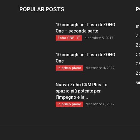
POPULAR POSTS
P
10 consigli per l’uso di ZOHO
In
One – seconda parte
Z
dicembre 5, 2017
Zoho ONE - IT
Z
C
10 consigli per l’uso di ZOHO
One
C
dicembre 4, 2017
In primo piano
Z
Si
Nuovo Zoho CRM Plus: lo
spazio più potente per
l’impegno e la...
dicembre 6, 2017
In primo piano