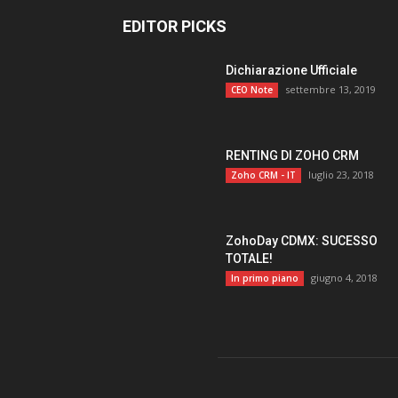
EDITOR PICKS
Dichiarazione Ufficiale
settembre 13, 2019
CEO Note
RENTING DI ZOHO CRM
luglio 23, 2018
Zoho CRM - IT
ZohoDay CDMX: SUCESSO
TOTALE!
giugno 4, 2018
In primo piano