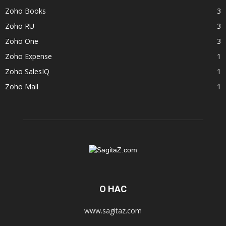
Zoho Books
3
Zoho RU
3
Zoho One
3
Zoho Expense
1
Zoho SalesIQ
1
Zoho Mail
1
О НАС
www.sagitaz.com