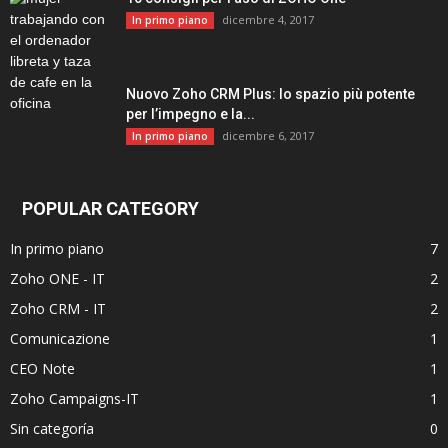
dicembre 4, 2017
In primo piano
Nuovo Zoho CRM Plus: lo spazio più potente
per l’impegno e la...
dicembre 6, 2017
In primo piano
POPULAR CATEGORY
In primo piano
7
Zoho ONE - IT
2
Zoho CRM - IT
2
Comunicazione
1
CEO Note
1
Zoho Campaigns-IT
1
Sin categoría
0