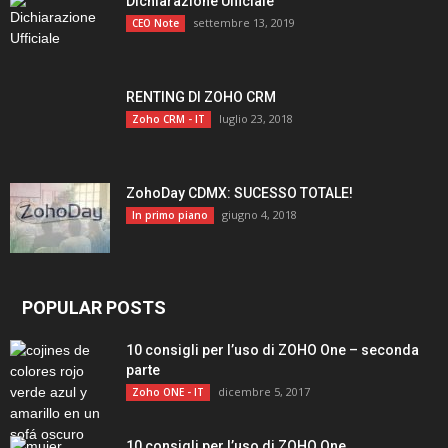
Dichiarazione Ufficiale
settembre 13, 2019
CEO Note
RENTING DI ZOHO CRM
luglio 23, 2018
Zoho CRM - IT
ZohoDay CDMX: SUCESSO TOTALE!
giugno 4, 2018
In primo piano
POPULAR POSTS
10 consigli per l’uso di ZOHO One – seconda
parte
dicembre 5, 2017
Zoho ONE - IT
10 consigli per l’uso di ZOHO One