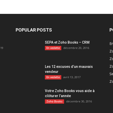
POPULAR POSTS
P
SEPA et Zoho Books – CRM
En
019
décembre 20, 2016
En vedette
Z
Z
Z
Les 12 excuses d’un mauvais
vendeur
Si
avril 13, 2017
En vedette
Z
Votre Zoho Books vous aide à
clôturer l’année
décembre 30, 2016
Zoho Books