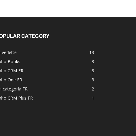
OPULAR CATEGORY
 vedette
13
oho Books
3
oho CRM FR
3
oho One FR
3
n categoría FR
2
oho CRM Plus FR
1