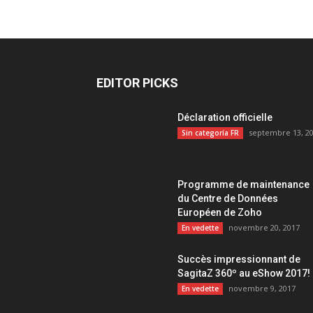
EDITOR PICKS
Déclaration officielle
septembre 13, 2
Sin categoría FR
Programme de maintenance
du Centre de Données
Européen de Zoho
novembre 20, 2017
En vedette
Succès impressionnant de
SagitaZ 360º au eShow 2017!
novembre 9, 2017
En vedette